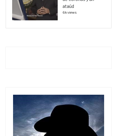
ataúd
6k views