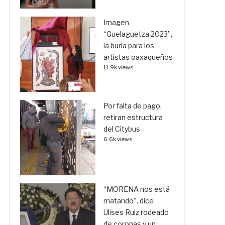
Imagen
“Guelaguetza 2023”,
la burla para los
artistas oaxaqueños
11.9k views
Por falta de pago,
retiran estructura
del Citybus
6.6k views
“MORENA nos está
matando”, dice
Ulises Ruiz rodeado
de coronas y un