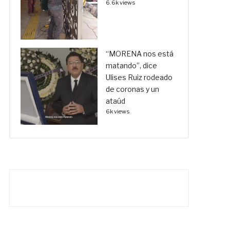
6.6k views
“MORENA nos está
matando”, dice
Ulises Ruiz rodeado
de coronas y un
ataúd
6k views