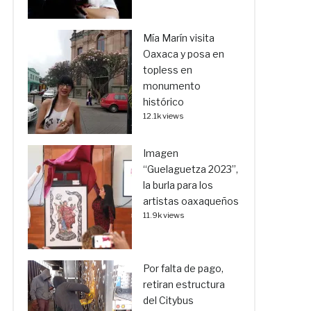
Mía Marín visita
Oaxaca y posa en
topless en
monumento
histórico
12.1k views
Imagen
“Guelaguetza 2023”,
la burla para los
artistas oaxaqueños
11.9k views
Por falta de pago,
retiran estructura
del Citybus