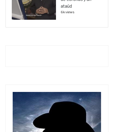
ataúd
6k views