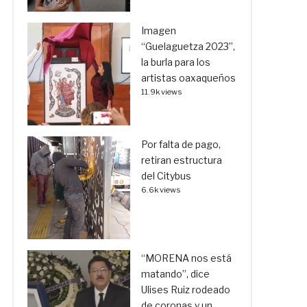
Imagen
“Guelaguetza 2023”,
la burla para los
artistas oaxaqueños
11.9k views
Por falta de pago,
retiran estructura
del Citybus
6.6k views
“MORENA nos está
matando”, dice
Ulises Ruiz rodeado
de coronas y un