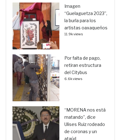
Imagen
“Guelaguetza 2023”,
la burla para los
artistas oaxaqueños
11.9k views
Por falta de pago,
retiran estructura
del Citybus
6.6k views
“MORENA nos está
matando”, dice
Ulises Ruiz rodeado
de coronas y un
ataúd