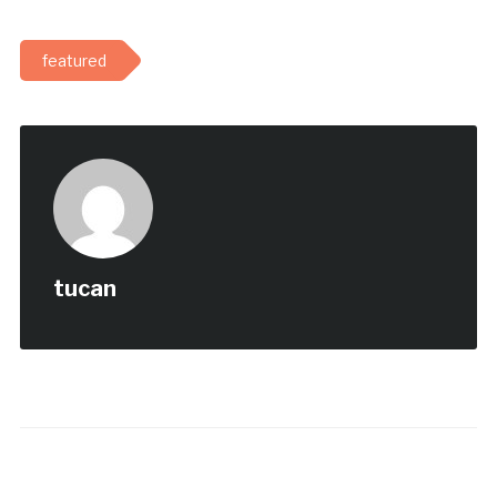
featured
tucan