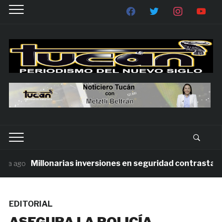
Millonarias inversiones en seguridad contrastan co
a ago
EDITORIAL
ASEGURA LA POLICÍA