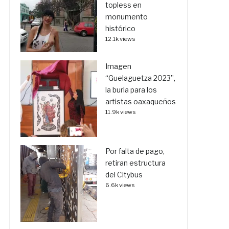
topless en
monumento
histórico
12.1k views
Imagen
“Guelaguetza 2023”,
la burla para los
artistas oaxaqueños
11.9k views
Por falta de pago,
retiran estructura
del Citybus
6.6k views