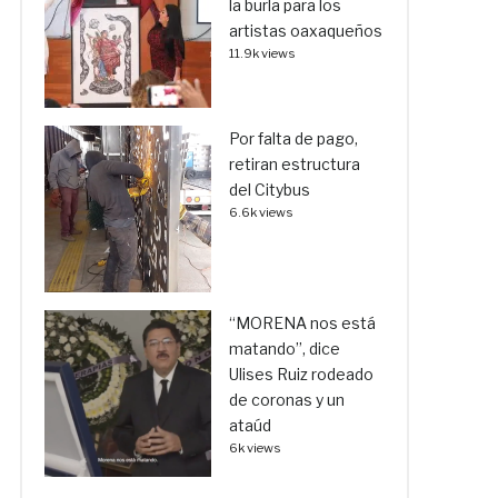
la burla para los
artistas oaxaqueños
11.9k views
Por falta de pago,
retiran estructura
del Citybus
6.6k views
“MORENA nos está
matando”, dice
Ulises Ruiz rodeado
de coronas y un
ataúd
6k views