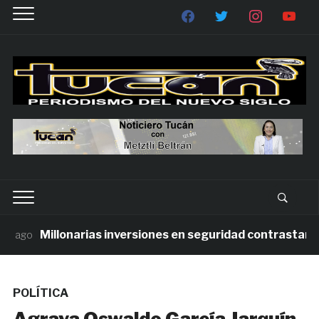
Millonarias inversiones en seguridad contrastan con 
ago
POLÍTICA
Agrava Oswaldo García Jarquín