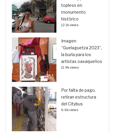
topless en
monumento
histórico
12.1k views
Imagen
“Guelaguetza 2023”,
la burla para los
artistas oaxaqueños
11.9k views
Por falta de pago,
retiran estructura
del Citybus
6.6k views