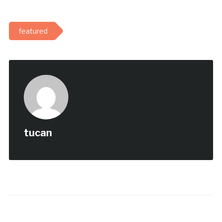
featured
tucan