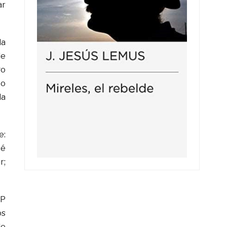
ar
la
de
go
co
la
e:
sé
r;
SP
os
de