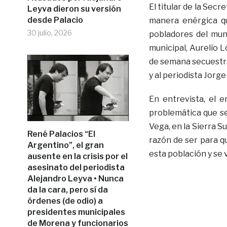
El titular de la Sec
Leyva dieron su versión
desde Palacio
manera enérgica qu
30 julio, 2026
pobladores del mun
municipal, Aurelio L
de semana secuestra
y al periodista Jorg
En entrevista, el e
problemática que se 
Vega, en la Sierra S
René Palacios “El
razón de ser para q
Argentino”, el gran
esta población y se
ausente en la crisis por el
asesinato del periodista
Alejandro Leyva • Nunca
da la cara, pero sí da
órdenes (de odio) a
presidentes municipales
de Morena y funcionarios