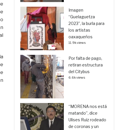
de
Imagen
de
“Guelaguetza
co
2023”, la burla para
in
los artistas
al
oaxaqueños
11.9k views
la
Por falta de pago,
de
retiran estructura
del Citybus
te
6.6k views
en
“MORENA nos está
matando”, dice
Ulises Ruiz rodeado
de coronas y un