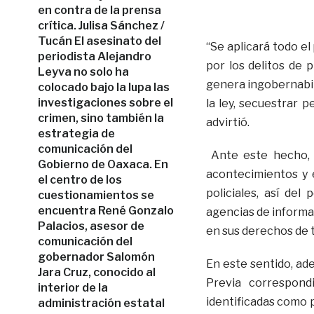
en contra de la prensa
crítica. Julisa Sánchez /
Tucán El asesinato del
“Se aplicará todo el
periodista Alejandro
por los delitos de p
Leyva no solo ha
genera ingobernabil
colocado bajo la lupa las
investigaciones sobre el
la ley, secuestrar p
crimen, sino también la
advirtió.
estrategia de
comunicación del
Ante este hecho, 
Gobierno de Oaxaca. En
acontecimientos y 
el centro de los
policiales, así del
cuestionamientos se
encuentra René Gonzalo
agencias de informa
Palacios, asesor de
en sus derechos de tr
comunicación del
gobernador Salomón
En este sentido, ad
Jara Cruz, conocido al
Previa correspon
interior de la
identificadas como 
administración estatal