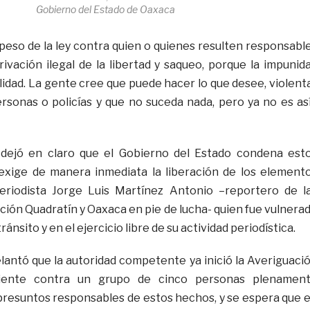
Gobierno del Estado de Oaxaca
 peso de la ley contra quien o quienes resulten responsabl
rivación ilegal de la libertad y saqueo, porque la impunid
idad. La gente cree que puede hacer lo que desee, violent
ersonas o policías y que no suceda nada, pero ya no es así
dejó en claro que el Gobierno del Estado condena est
exige de manera inmediata la liberación de los element
 periodista Jorge Luis Martínez Antonio –reportero de l
ción Quadratín y Oaxaca en pie de lucha- quien fue vulnera
ánsito y en el ejercicio libre de su actividad periodística.
elantó que la autoridad competente ya inició la Averiguaci
diente contra un grupo de cinco personas plenamen
presuntos responsables de estos hechos, y se espera que 