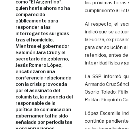
como “El Argentino”,
las próximas horas 
quien hasta ahora no ha
cumplimiento al Est
comparecido
públicamente para
Al respecto, el sec
responder a las
indicó que se actuar
interrogantes surgidas
la Fuerza, expresand
tras el homicidio.
Mientras el gobernador
para dar solución al 
Salomón Jara Cruz y el
retenidos, antes de
secretario de gobierno,
integridad física y g
Jesús Romero López,
encabezaron una
La SSP informó qu
conferencia relacionada
con la crisis provocada
Armando Cruz Sánche
por el asesinato del
Osorio Toledo; Féli
columista, la ausencia del
Roldán Pioquintó Ca
responsable de la
política de comunicación
López Escamilla ind
gubernamental ha sido
continúa pendiente
señalada por periodistas
y organizaciones
en las inmediacione