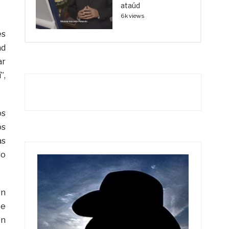
ataúd
6k views
es
ad
ar
”,
os
os
as
do
ón
te
en