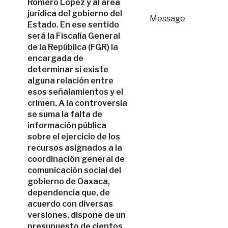
Romero López y al área
jurídica del gobierno del
Message
Estado. En ese sentido
será la Fiscalía General
de la República (FGR) la
encargada de
determinar si existe
alguna relación entre
esos señalamientos y el
crimen. A la controversia
se suma la falta de
información pública
sobre el ejercicio de los
recursos asignados a la
coordinación general de
comunicación social del
gobierno de Oaxaca,
dependencia que, de
acuerdo con diversas
versiones, dispone de un
presupuesto de cientos