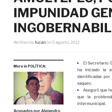
IMPUNIDAD GE
INGOBERNABIL
Written by
tucan
on
5 agosto, 2012
El Secretario 
More in POLÍTICA:
ha iniciado la 
identificadas por
saqueo.
Aseguró que ha
que la problem
intermunicipal.
Acusados por Alejandro