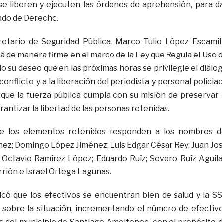
se liberen y ejecuten las órdenes de aprehensión, para d
ado de Derecho.
retario de Seguridad Pública, Marco Tulio López Escamil
á de manera firme en el marco de la Ley que Regula el Uso 
o su deseo que en las próximas horas se privilegie el diálo
conflicto y a la liberación del periodista y personal policia
 que la fuerza pública cumpla con su misión de preservar 
arantizar la libertad de las personas retenidas.
e los elementos retenidos responden a los nombres d
z; Domingo López Jiménez; Luis Edgar César Rey; Juan Jo
x Octavio Ramírez López; Eduardo Ruíz; Severo Ruíz Aguila
rrión e Israel Ortega Lagunas.
icó que los efectivos se encuentran bien de salud y la S
 sobre la situación, incrementando el número de efectiv
s del municipio de Santiago Amoltepec, con el propósito 