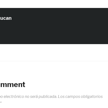
tucan
Comment
eo electrónico no será publicada.
Los campos obligatorios
*