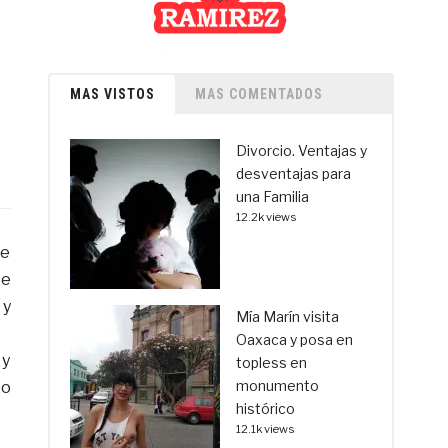
MAS VISTOS
MAS COMENTADOS
Divorcio. Ventajas y
desventajas para
una Familia
12.2k views
se
te
 y
Mía Marín visita
Oaxaca y posa en
 y
topless en
monumento
to
histórico
12.1k views