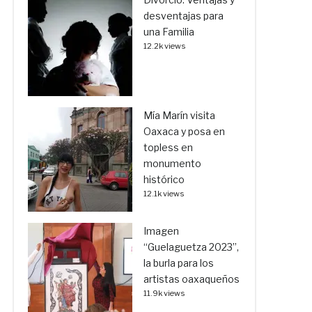
desventajas para
una Familia
12.2k views
Mía Marín visita
Oaxaca y posa en
topless en
monumento
histórico
12.1k views
Imagen
“Guelaguetza 2023”,
la burla para los
artistas oaxaqueños
11.9k views