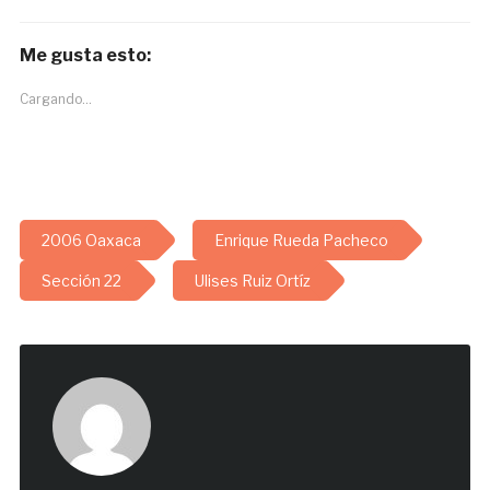
Me gusta esto:
Cargando...
2006 Oaxaca
Enrique Rueda Pacheco
Sección 22
Ulises Ruiz Ortíz