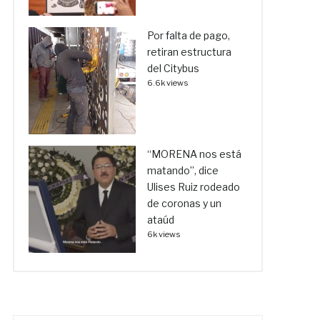
Por falta de pago,
retiran estructura
del Citybus
6.6k views
“MORENA nos está
matando”, dice
Ulises Ruiz rodeado
de coronas y un
ataúd
6k views