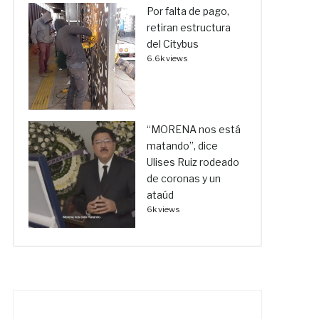
Por falta de pago,
retiran estructura
del Citybus
6.6k views
“MORENA nos está
matando”, dice
Ulises Ruiz rodeado
de coronas y un
ataúd
6k views