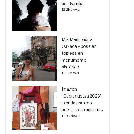
una Familia
12.2k views
Mía Marín visita
Oaxaca y posa en
topless en
monumento
histórico
12.1k views
Imagen
“Guelaguetza 2023”,
la burla para los
artistas oaxaqueños
11.9k views