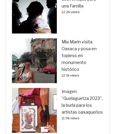
una Familia
12.2k views
Mía Marín visita
Oaxaca y posa en
topless en
monumento
histórico
12.1k views
Imagen
“Guelaguetza 2023”,
la burla para los
artistas oaxaqueños
11.9k views