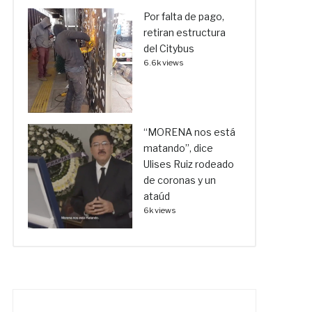
Por falta de pago,
retiran estructura
del Citybus
6.6k views
“MORENA nos está
matando”, dice
Ulises Ruiz rodeado
de coronas y un
ataúd
6k views