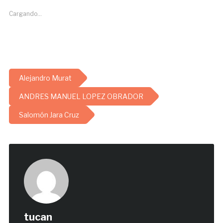
Cargando...
Alejandro Murat
ANDRES MANUEL LOPEZ OBRADOR
Salomón Jara Cruz
tucan