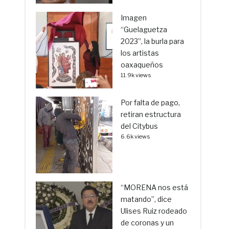
Imagen
“Guelaguetza
2023”, la burla para
los artistas
oaxaqueños
11.9k views
Por falta de pago,
retiran estructura
del Citybus
6.6k views
“MORENA nos está
matando”, dice
Ulises Ruiz rodeado
de coronas y un