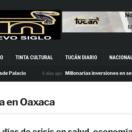
VO
TINTA CULTURAL
TUCÁN DIARIO
NACIONA
Palacio
Millonarias inversiones en seguri
6 días ago
ca en Oaxaca
 días de crisis en salud, economía