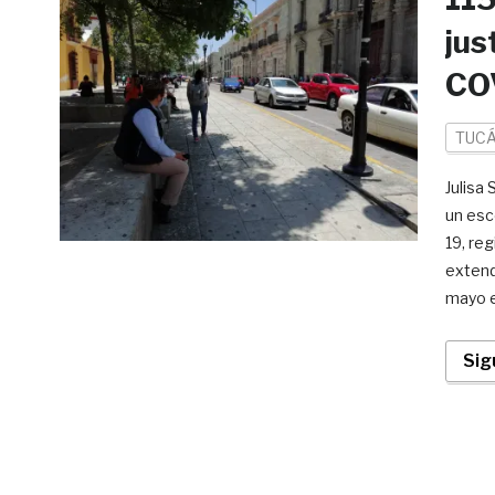
jus
CO
TUCÁ
Julisa
un esc
19, re
extend
mayo e
Sig