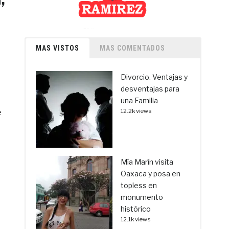
MAS VISTOS
MAS COMENTADOS
Divorcio. Ventajas y
desventajas para
una Familia
12.2k views
e
Mía Marín visita
Oaxaca y posa en
topless en
monumento
histórico
12.1k views