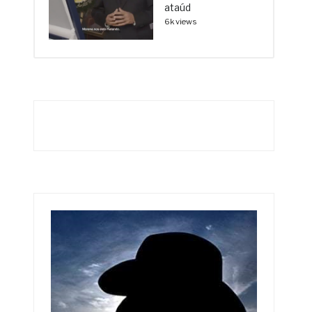
ataúd
6k views