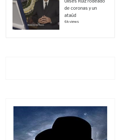
Ulises Ruiz rodeado
de coronas y un
ataúd
6k views