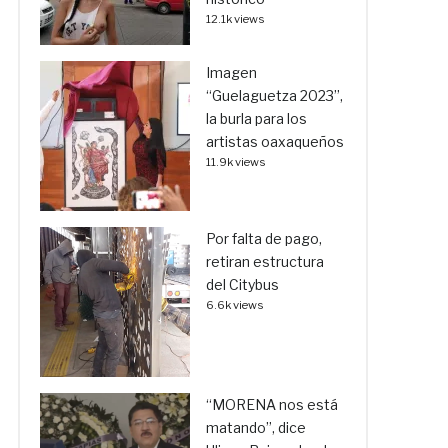
12.1k views
Imagen
“Guelaguetza 2023”,
la burla para los
artistas oaxaqueños
11.9k views
Por falta de pago,
retiran estructura
del Citybus
6.6k views
“MORENA nos está
matando”, dice