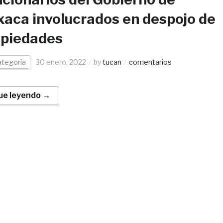
aca involucrados en despojo de
opiedades
ategoría
30 enero, 2022
by
tucan
comentarios
ue leyendo →