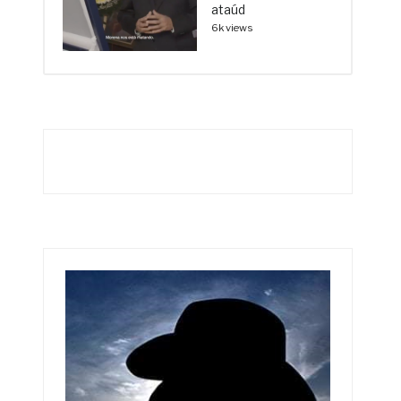
ataúd
6k views