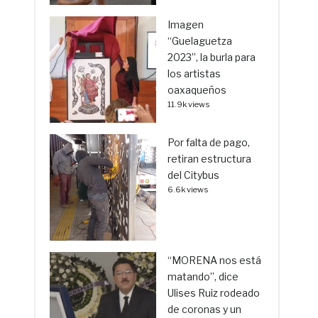
Imagen
“Guelaguetza
2023”, la burla para
los artistas
oaxaqueños
11.9k views
Por falta de pago,
retiran estructura
del Citybus
6.6k views
“MORENA nos está
matando”, dice
Ulises Ruiz rodeado
de coronas y un