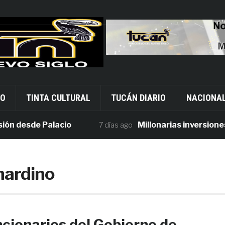
VO
TINTA CULTURAL
TUCÁN DIARIO
NACIONA
desde Palacio
Millonarias inversiones en
7 días ago
nardino
cionarios del Gobierno de