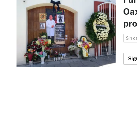
Oax
pr
Sin c
Sig