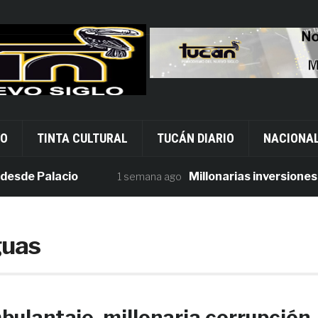
VO
TINTA CULTURAL
TUCÁN DIARIO
NACIONA
de Palacio
Millonarias inversiones en 
1 semana ago
guas
ulantaje, millonaria corrupción