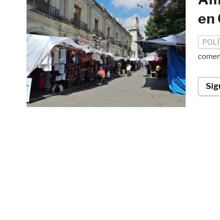
en 
POLÍ
comen
Sig