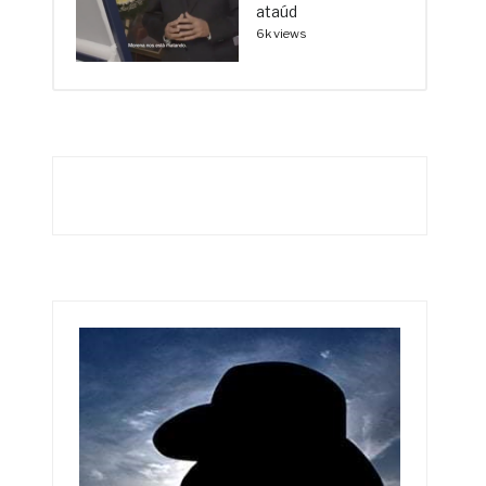
ataúd
6k views