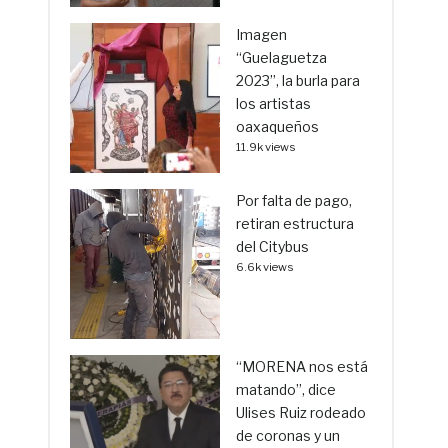
Imagen
“Guelaguetza
2023”, la burla para
los artistas
oaxaqueños
11.9k views
Por falta de pago,
retiran estructura
del Citybus
6.6k views
“MORENA nos está
matando”, dice
Ulises Ruiz rodeado
de coronas y un