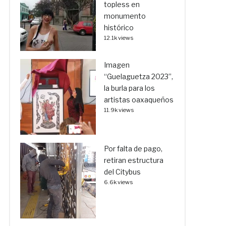
topless en
monumento
histórico
12.1k views
Imagen
“Guelaguetza 2023”,
la burla para los
artistas oaxaqueños
11.9k views
Por falta de pago,
retiran estructura
del Citybus
6.6k views