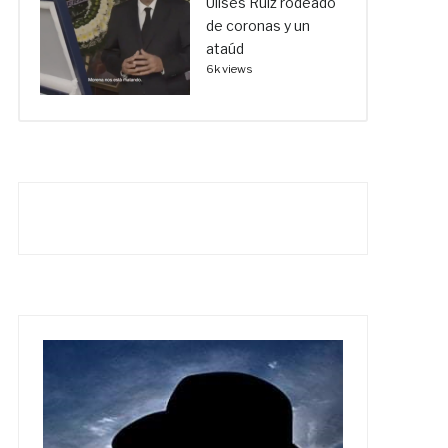
Ulises Ruiz rodeado
de coronas y un
ataúd
6k views