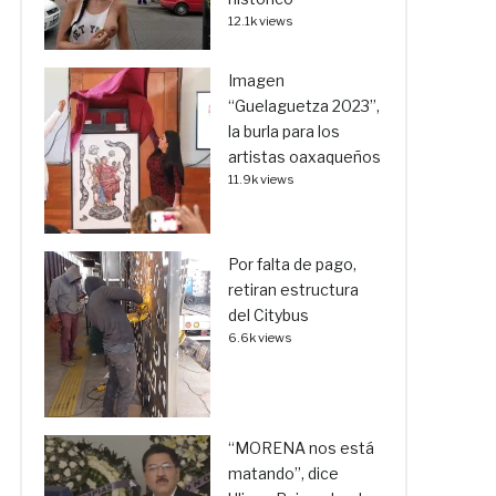
12.1k views
Imagen
“Guelaguetza 2023”,
la burla para los
artistas oaxaqueños
11.9k views
Por falta de pago,
retiran estructura
del Citybus
6.6k views
“MORENA nos está
matando”, dice