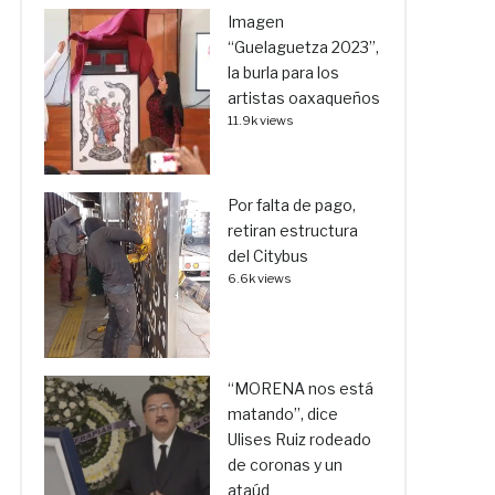
Imagen
“Guelaguetza 2023”,
la burla para los
artistas oaxaqueños
11.9k views
Por falta de pago,
retiran estructura
del Citybus
6.6k views
“MORENA nos está
matando”, dice
Ulises Ruiz rodeado
de coronas y un
ataúd