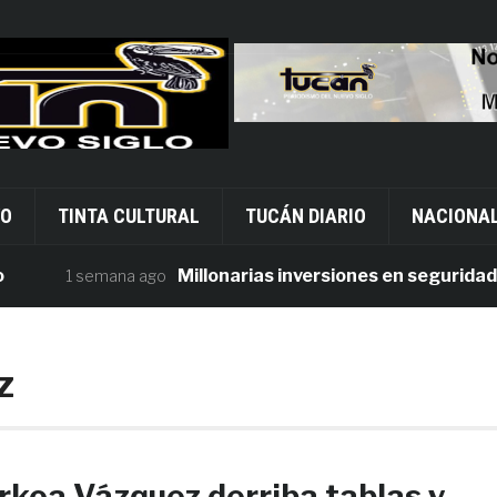
VO
TINTA CULTURAL
TUCÁN DIARIO
NACIONA
Millonarias inversiones en seguridad cont
1 semana ago
z
koa Vázquez derriba tablas y