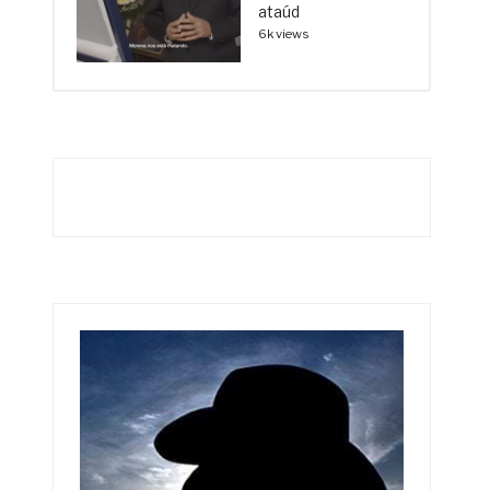
ataúd
6k views