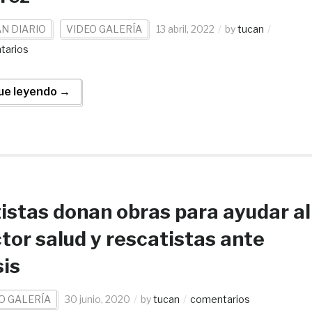
N DIARIO
VIDEO GALERÍA
13 abril, 2022
by
tucan
tarios
ue leyendo →
istas donan obras para ayudar al
tor salud y rescatistas ante
sis
O GALERÍA
30 junio, 2020
by
tucan
comentarios