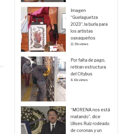
Imagen
“Guelaguetza
2023”, la burla para
los artistas
oaxaqueños
11.9k views
Por falta de pago,
retiran estructura
del Citybus
6.6k views
“MORENA nos está
matando”, dice
Ulises Ruiz rodeado
de coronas y un