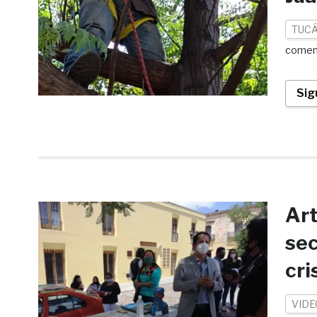
TUCÁ
comen
Sig
Art
sec
cri
VIDE