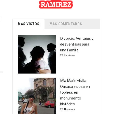
d
MAS VISTOS
MAS COMENTADOS
Divorcio. Ventajas y
desventajas para
una Familia
12.2k views
Mía Marín visita
Oaxaca y posa en
topless en
monumento
histórico
12.1k views