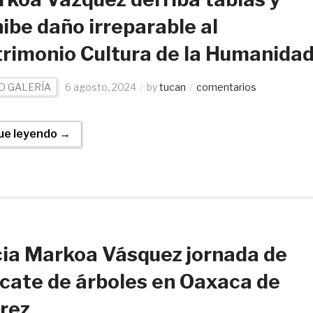
ibe daño irreparable al
rimonio Cultura de la Humanida
O GALERÍA
6 agosto, 2024
by
tucan
comentarios
ue leyendo →
cia Markoa Vásquez jornada de
cate de árboles en Oaxaca de
rez