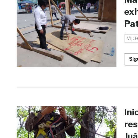
exh
Pat
VIDE
Sig
Ini
res
Juá