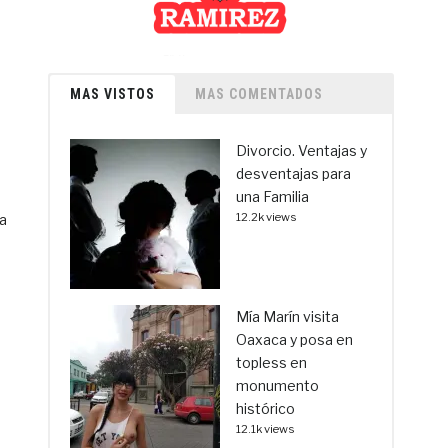
MAS VISTOS
MAS COMENTADOS
Divorcio. Ventajas y
desventajas para
una Familia
12.2k views
da
Mía Marín visita
Oaxaca y posa en
topless en
monumento
histórico
12.1k views