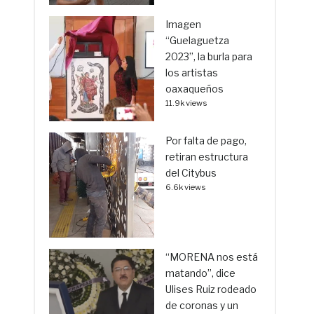
Imagen
“Guelaguetza
2023”, la burla para
los artistas
oaxaqueños
11.9k views
Por falta de pago,
retiran estructura
del Citybus
6.6k views
“MORENA nos está
matando”, dice
Ulises Ruiz rodeado
de coronas y un