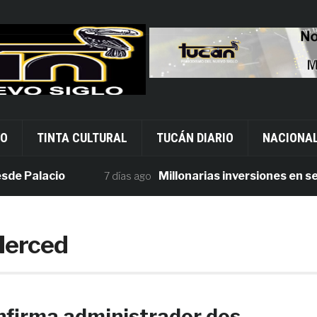
VO
TINTA CULTURAL
TUCÁN DIARIO
NACIONA
Palacio
Millonarias inversiones en segur
7 días ago
Merced
firma administrador dos