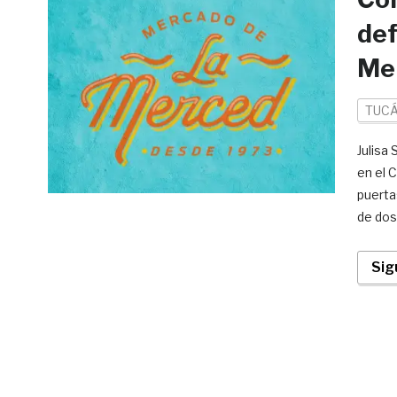
def
Me
TUCÁ
Julisa
en el 
puertas
de dos
Sig