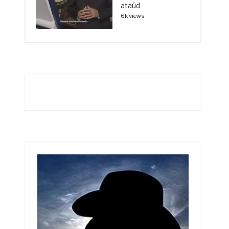
ataúd
6k views