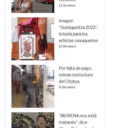
12.1k views
Imagen
“Guelaguetza 2023”,
la burla para los
artistas oaxaqueños
11.9k views
Por falta de pago,
retiran estructura
del Citybus
6.6k views
“MORENA nos está
matando”, dice