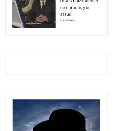
Ulises Ruiz rodeado
de coronas y un
ataúd
6k views