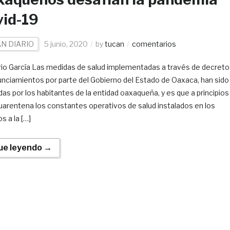
id-19
N DIARIO
5 junio, 2020
by
tucan
comentarios
io García Las medidas de salud implementadas a través de decreto
unciamientos por parte del Gobierno del Estado de Oaxaca, han sido
das por los habitantes de la entidad oaxaqueña, y es que a principios
cuarentena los constantes operativos de salud instalados en los
s a la […]
ue leyendo →