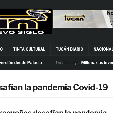
VO
TINTA CULTURAL
TUCÁN DIARIO
NACIONA
ón desde Palacio
Millonarias inversio
1 semana ago
afían la pandemia Covid-19
xaqueños desafían la pandemia