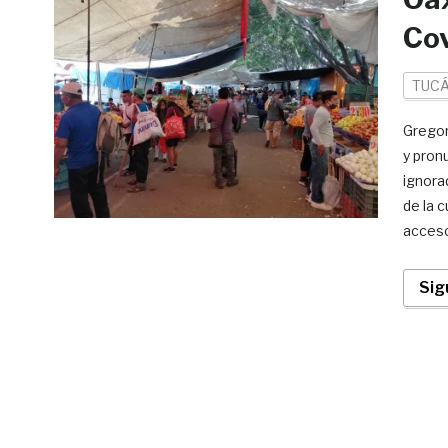
Cov
TUCÁ
Gregor
y pron
ignora
de la 
acceso
Sig