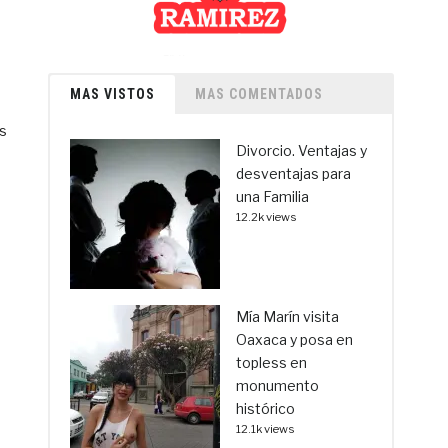
MAS VISTOS
MAS COMENTADOS
s
Divorcio. Ventajas y
desventajas para
una Familia
12.2k views
Mía Marín visita
Oaxaca y posa en
topless en
monumento
histórico
12.1k views