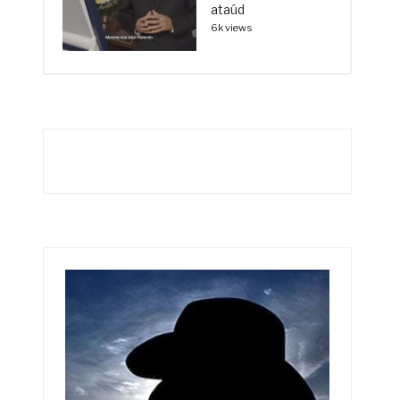
ataúd
6k views