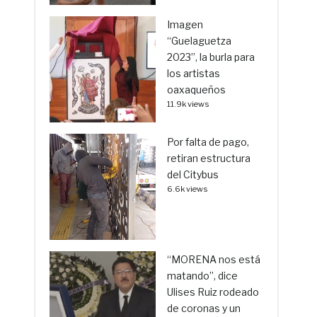
Imagen
“Guelaguetza
2023”, la burla para
los artistas
oaxaqueños
11.9k views
Por falta de pago,
retiran estructura
del Citybus
6.6k views
“MORENA nos está
matando”, dice
Ulises Ruiz rodeado
de coronas y un