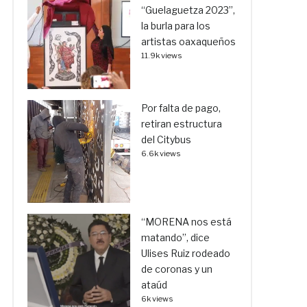
“Guelaguetza 2023”,
la burla para los
artistas oaxaqueños
11.9k views
Por falta de pago,
retiran estructura
del Citybus
6.6k views
“MORENA nos está
matando”, dice
Ulises Ruiz rodeado
de coronas y un
ataúd
6k views