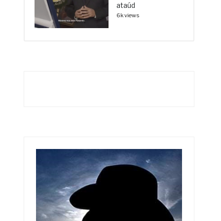
ataúd
6k views