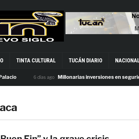
VO
TINTA CULTURAL
TUCÁN DIARIO
NACIONA
cio
Millonarias inversiones en seguridad 
6 días ago
xaca
“Buen Fin” y la grave crisis