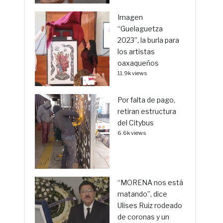
Imagen
“Guelaguetza
2023”, la burla para
los artistas
oaxaqueños
11.9k views
Por falta de pago,
retiran estructura
del Citybus
6.6k views
“MORENA nos está
matando”, dice
Ulises Ruiz rodeado
de coronas y un