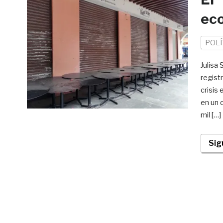
ec
POLÍ
Julisa
regist
crisis
en un 
mil […]
Sig