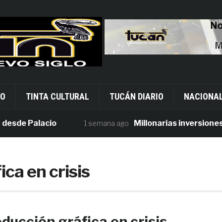
VO
TINTA CULTURAL
TUCÁN DIARIO
NACIONA
de Palacio
Millonarias inversiones en 
1 semana ago
ca en crisis
ducción gráfica en crisis