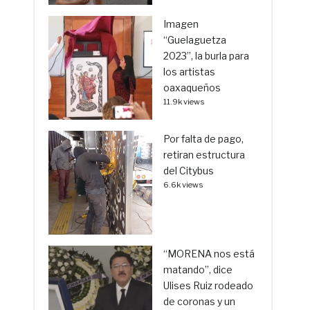
Imagen
“Guelaguetza
2023”, la burla para
los artistas
oaxaqueños
11.9k views
Por falta de pago,
retiran estructura
del Citybus
6.6k views
“MORENA nos está
matando”, dice
Ulises Ruiz rodeado
de coronas y un