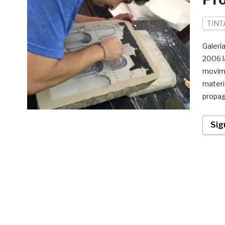
TINT
Galerí
2006 l
movimi
materi
propag
Sig