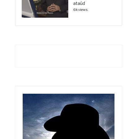
ataúd
6k views