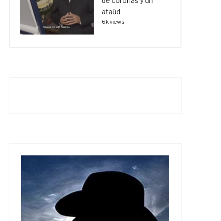
de coronas y un
ataúd
6k views