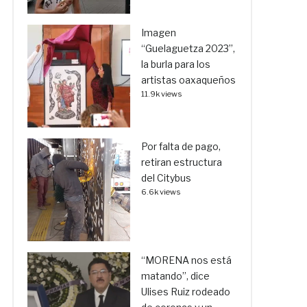
Imagen
“Guelaguetza 2023”,
la burla para los
artistas oaxaqueños
11.9k views
Por falta de pago,
retiran estructura
del Citybus
6.6k views
“MORENA nos está
matando”, dice
Ulises Ruiz rodeado