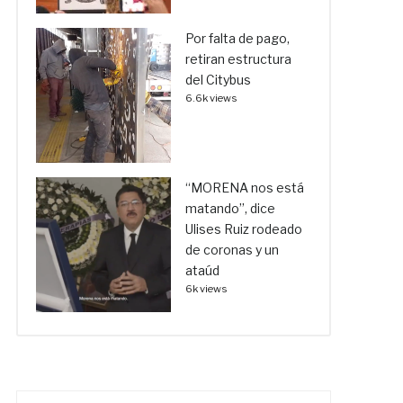
Por falta de pago,
retiran estructura
del Citybus
6.6k views
“MORENA nos está
matando”, dice
Ulises Ruiz rodeado
de coronas y un
ataúd
6k views