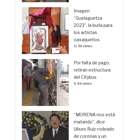
Imagen
“Guelaguetza
2023”, la burla para
los artistas
oaxaqueños
11.9k views
Por falta de pago,
retiran estructura
del Citybus
6.6k views
“MORENA nos está
matando”, dice
Ulises Ruiz rodeado
de coronas y un