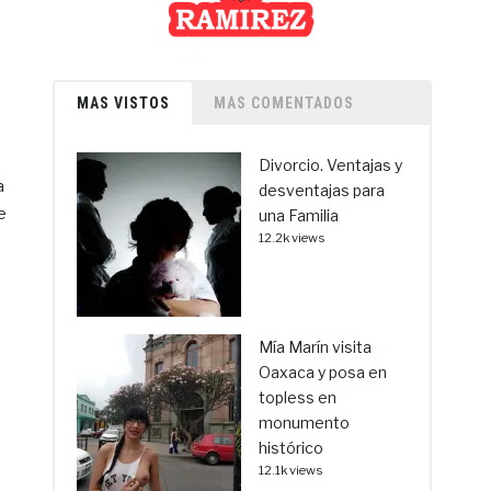
MAS VISTOS
MAS COMENTADOS
Divorcio. Ventajas y
a
desventajas para
e
una Familia
12.2k views
Mía Marín visita
Oaxaca y posa en
topless en
monumento
histórico
12.1k views