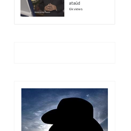
ataúd
6k views