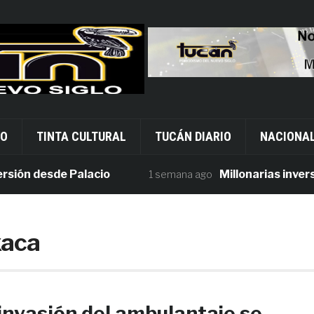
VO
TINTA CULTURAL
TUCÁN DIARIO
NACIONA
n desde Palacio
Millonarias inversion
1 semana ago
xaca
invasión del ambulantaje se