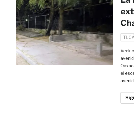
ext
Ch
TUCÁ
Vecino
avenid
Oaxaca
el esc
avenid
Sig