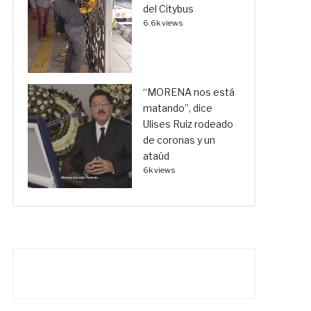
del Citybus
6.6k views
“MORENA nos está
matando”, dice
Ulises Ruiz rodeado
de coronas y un
ataúd
6k views