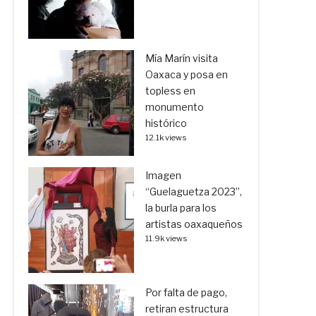
Mía Marín visita
Oaxaca y posa en
topless en
monumento
histórico
12.1k views
Imagen
“Guelaguetza 2023”,
la burla para los
artistas oaxaqueños
11.9k views
Por falta de pago,
retiran estructura