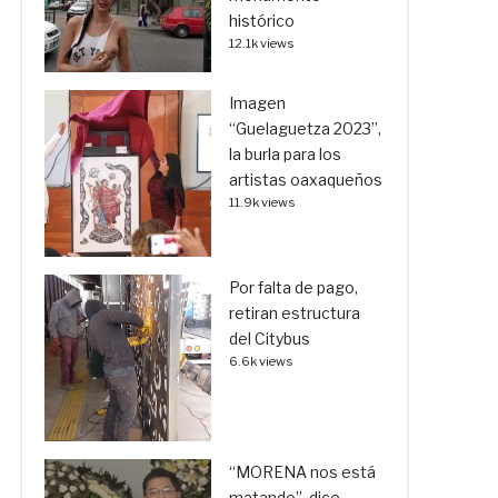
histórico
12.1k views
Imagen
“Guelaguetza 2023”,
la burla para los
artistas oaxaqueños
11.9k views
Por falta de pago,
retiran estructura
del Citybus
6.6k views
“MORENA nos está
matando”, dice