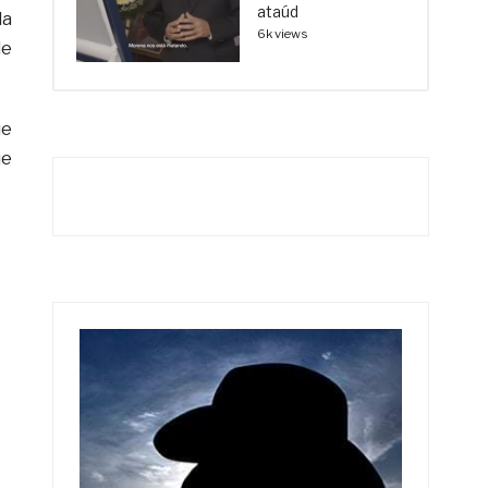
ataúd
la
6k views
de
ue
ue