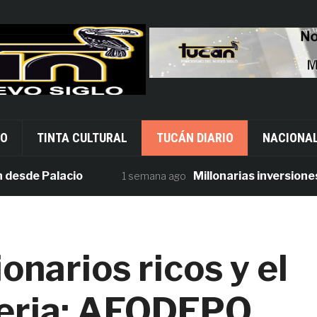
VO
TINTA CULTURAL
TUCÁN DIARIO
NACIONA
e Palacio
Millonarias inversiones en 
1 semana ago
onarios ricos y el
seria: AFODEPO