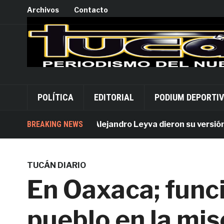
Archivos
Contacto
POLÍTICA
EDITORIAL
PODIUM DEPORTI
Acusados por Alejandro Leyva dieron su versión desd
BREAKING NEWS
TUCÁN DIARIO
En Oaxaca; funci
pueblo en la mi