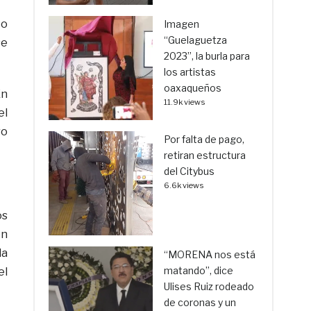
co
Imagen
“Guelaguetza
se
2023”, la burla para
los artistas
oaxaqueños
En
11.9k views
el
ro
Por falta de pago,
retiran estructura
del Citybus
6.6k views
os
en
la
“MORENA nos está
matando”, dice
el
Ulises Ruiz rodeado
de coronas y un