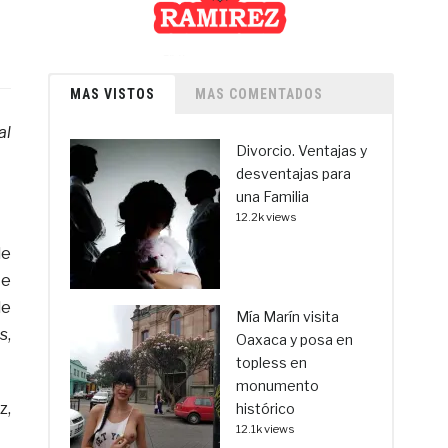
MAS VISTOS
MAS COMENTADOS
al
Divorcio. Ventajas y
desventajas para
una Familia
12.2k views
de
te
de
Mía Marín visita
s,
Oaxaca y posa en
topless en
monumento
z,
histórico
12.1k views