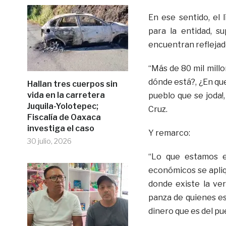
En ese sentido, el 
para la entidad, s
encuentran reflejad
“Más de 80 mil mill
dónde está?, ¿En qu
Hallan tres cuerpos sin
vida en la carretera
pueblo que se joda!,
Juquila-Yolotepec;
Cruz.
Fiscalía de Oaxaca
investiga el caso
Y remarco:
30 julio, 2026
“Lo que estamos e
económicos se apliq
donde existe la ver
panza de quienes e
dinero que es del pue