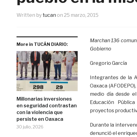
Written by
tucan
on
25 marzo, 2015
Marchan 136 comunid
More in TUCÁN DIARIO:
Gobierno
Gregorio García
Integrantes de la 
Oaxaca (AFODEPO), 
medio día desde el
Millonarias inversiones
Educación Pública
en seguridad contrastan
proyectos productiv
con la violencia que
persiste en Oaxaca
Durante la intervenc
30 julio, 2026
denunció el enriquec