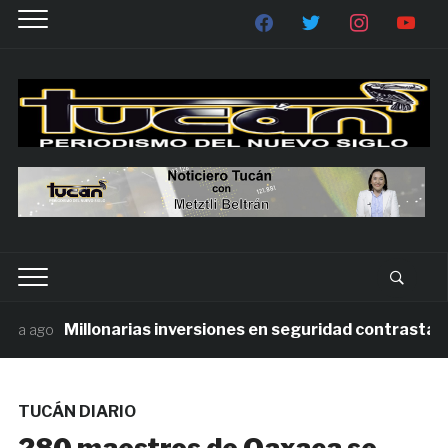
Millonarias inversiones en seguridad contrastan con
 ago
TUCÁN DIARIO
280 maestros de Oaxaca se