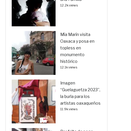
12.2k views
Mía Marín visita
Oaxaca y posa en
topless en
monumento
histórico
12.1k views
Imagen
“Guelaguetza 2023”,
la burla para los
artistas oaxaqueños
11.9k views