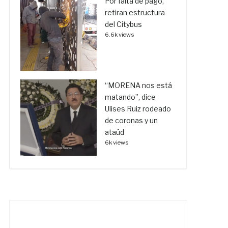
Por falta de pago,
retiran estructura
del Citybus
6.6k views
“MORENA nos está
matando”, dice
Ulises Ruiz rodeado
de coronas y un
ataúd
6k views