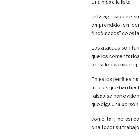
Una más a la lista
Esta agresión se su
emprendido en con
“incómodos” de esta
Los ataques son tam
que los comentarios d
presidencia municipa
En estos perfiles h
medios que han hech
falsas, se han evide
que diga una person
como tal”; no así 
enaltecer su trabajo