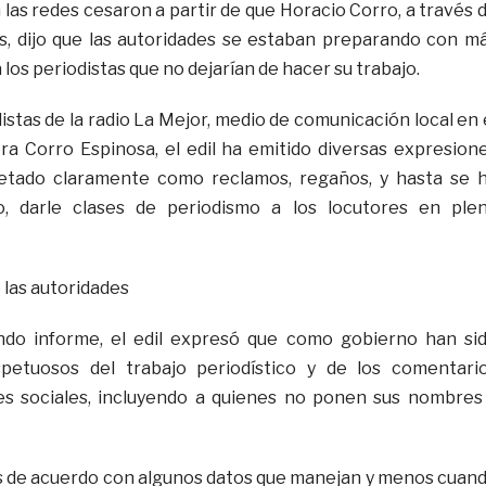
las redes cesaron a partir de que Horacio Corro, a través 
s, dijo que las autoridades se estaban preparando con m
a los periodistas que no dejarían de hacer su trabajo.
istas de la radio La Mejor, medio de comunicación local en 
a Corro Espinosa, el edil ha emitido diversas expresion
etado claramente como reclamos, regaños, y hasta se 
o, darle clases de periodismo a los locutores en ple
 las autoridades
do informe, el edil expresó que como gobierno han si
petuosos del trabajo periodístico y de los comentari
des sociales, incluyendo a quienes no ponen sus nombres
 de acuerdo con algunos datos que manejan y menos cuan