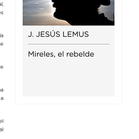
l,
es
la
de
de
na
 a
el
al