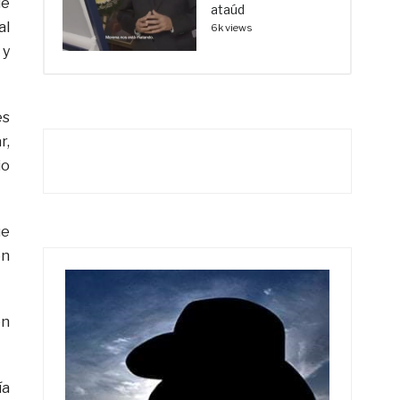
ue
ataúd
al
6k views
 y
es
r,
io
ue
on
on
ía