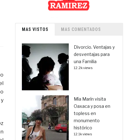
MAS VISTOS
MAS COMENTADOS
Divorcio. Ventajas y
desventajas para
una Familia
12.2k views
do
el
mo
Mía Marín visita
 y
Oaxaca y posa en
topless en
monumento
ez
histórico
un
12.1k views