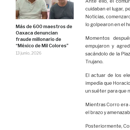
Ante ello, el comu
cuidaban el lugar, p
Noticias, comenzaron
lo golpearon en el ho
Más de 600 maestros de
Oaxaca denuncian
Momentos después,
fraude millonario de
“México de Mil Colores”
empujaron y agredie
13 junio, 2026
sacándolo de la Plaz
Trujano.
El actuar de los el
impedía que Horacio 
un suéter para que n
Mientras Corro era a
el brazo y amenazaba
Posteriormente, Cor