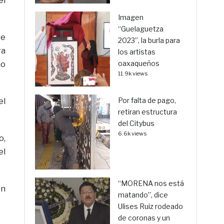
el
Imagen
“Guelaguetza
se
2023”, la burla para
ra
los artistas
oaxaqueños
mo
11.9k views
Por falta de pago,
el
retiran estructura
del Citybus
6.6k views
o,
el
“MORENA nos está
en
matando”, dice
Ulises Ruiz rodeado
de coronas y un