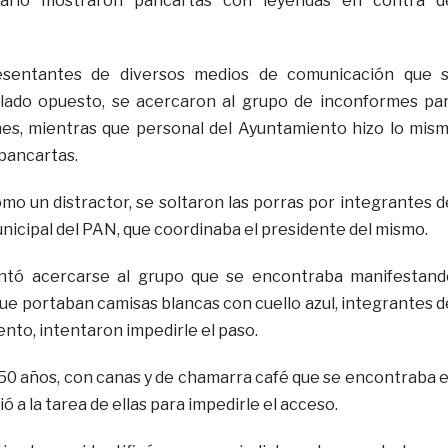
ario mostraron pancartas con leyendas en contra d
esentantes de diversos medios de comunicación que 
lado opuesto, se acercaron al grupo de inconformes pa
nes, mientras que personal del Ayuntamiento hizo lo mis
 pancartas.
mo un distractor, se soltaron las porras por integrantes d
nicipal del PAN, que coordinaba el presidente del mismo.
ntó acercarse al grupo que se encontraba manifestand
ue portaban camisas blancas con cuello azul, integrantes d
nto, intentaron impedirle el paso.
50 años, con canas y de chamarra café que se encontraba 
ió a la tarea de ellas para impedirle el acceso.