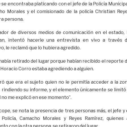
se encontraba platicando con el jefe de la Policía Municipa
o Morales y el comisionado de la policía Christian Rey
ra persona.
ador de diversos medios de comunicación en el estado, 
an, intentó hacerle una entrevista en vivo a través 
vo, le reclamó que lo hubiera agredido.
o había retirado del lugar porque habían recibido el reporte 
oracio Corro estaba agrediendo a alguien.
aró que era el sujeto quien no le permitía acceder a la zo
a rindiendo su informe, y el elemento únicamente se limitó
ed no me explicó en ese momento”.
cope, se nota la presencia de tres personas más, el jefe y 
 Policía, Camacho Morales y Reyes Ramírez, quienes 
nto con la otra persona, se retiraron del lugar.