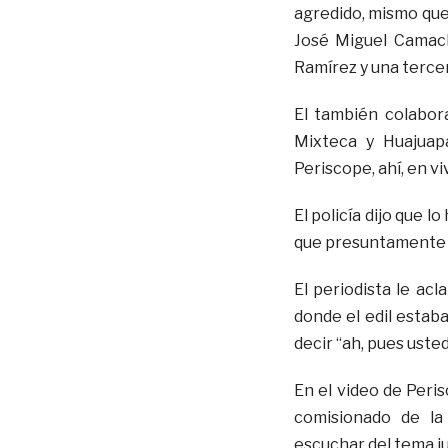
agredido, mismo que 
José Miguel Camach
Ramírez y una terce
El también colabor
Mixteca y Huajuap
Periscope, ahí, en vi
El policía dijo que l
que presuntamente H
El periodista le acl
donde el edil estab
decir “ah, pues ust
En el video de Peris
comisionado de la
escuchar del tema ju