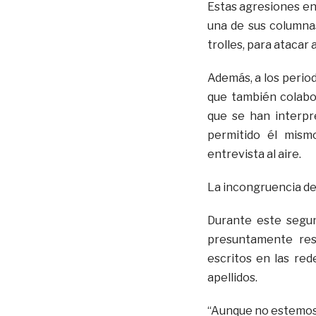
Estas agresiones en 
una de sus columna
trolles, para atacar 
Además, a los period
que también colabor
que se han interpr
permitido él mism
entrevista al aire.
La incongruencia de
Durante este segun
presuntamente res
escritos en las re
apellidos.
“Aunque no estemos