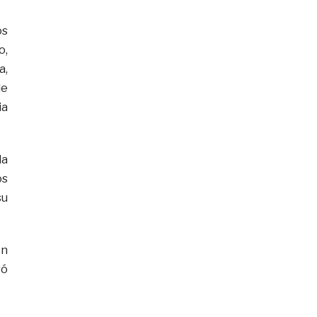
os
o,
a,
de
ia
la
os
su
on
ró