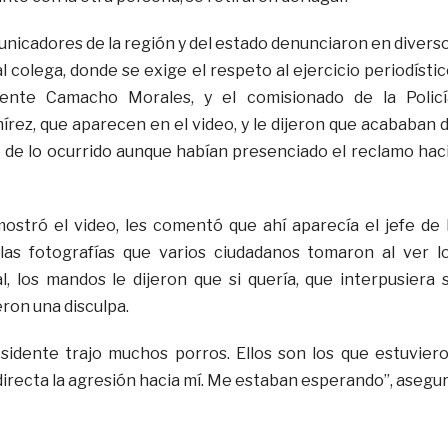
unicadores de la región y del estado denunciaron en divers
l colega, donde se exige el respeto al ejercicio periodístic
nte Camacho Morales, y el comisionado de la Policí
írez, que aparecen en el video, y le dijeron que acababan 
de lo ocurrido aunque habían presenciado el reclamo hac
ostró el video, les comentó que ahí aparecía el jefe de 
 las fotografías que varios ciudadanos tomaron al ver l
l, los mandos le dijeron que si quería, que interpusiera 
eron una disculpa.
sidente trajo muchos porros. Ellos son los que estuvier
directa la agresión hacia mí. Me estaban esperando”, asegu