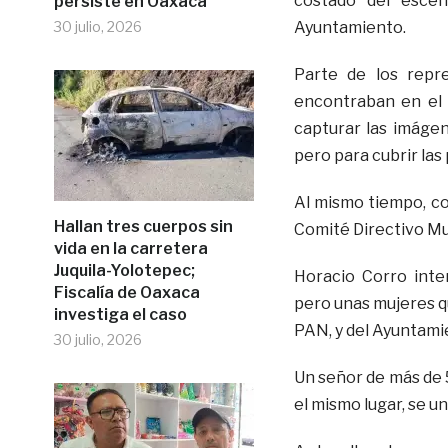
costado del escen
persiste en Oaxaca
30 julio, 2026
Ayuntamiento.
Parte de los repr
encontraban en el 
capturar las imáge
pero para cubrir las
Al mismo tiempo, co
Hallan tres cuerpos sin
Comité Directivo Mu
vida en la carretera
Juquila-Yolotepec;
Horacio Corro inte
Fiscalía de Oaxaca
pero unas mujeres q
investiga el caso
PAN, y del Ayuntamie
30 julio, 2026
Un señor de más de 
el mismo lugar, se un