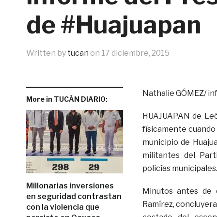
de #Huajuapan
Written by
tucan
on
17 diciembre, 2015
Nathalie GÓMEZ/ in
More in TUCÁN DIARIO:
HUAJUAPAN de León,
físicamente cuando 
municipio de Huaju
militantes del Par
policías municipales
Millonarias inversiones
Minutos antes de 
en seguridad contrastan
Ramírez, concluyera
con la violencia que