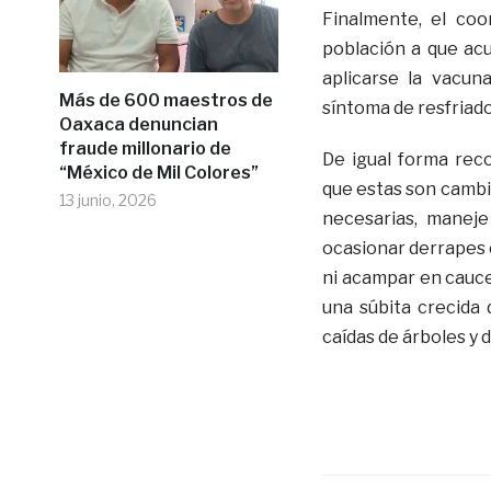
Finalmente, el coo
población a que acu
aplicarse la vacun
Más de 600 maestros de
síntoma de resfriado
Oaxaca denuncian
fraude millonario de
De igual forma rec
“México de Mil Colores”
que estas son cambia
13 junio, 2026
necesarias, manej
ocasionar derrapes 
ni acampar en cauces
una súbita crecida 
caídas de árboles y 