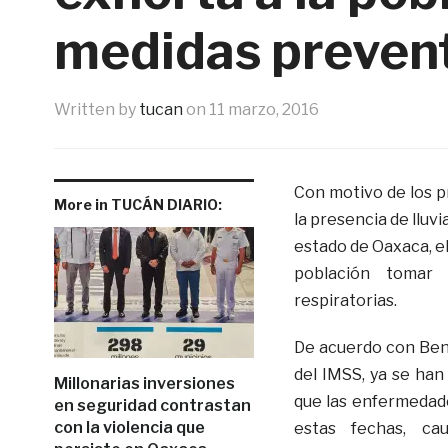
medidas preven
Written by
tucan
on
11 marzo, 2016
Con motivo de los p
More in TUCÁN DIARIO:
la presencia de lluv
estado de Oaxaca, el
población tomar 
respiratorias.
De acuerdo con Benj
del IMSS, ya se han
Millonarias inversiones
que las enfermedade
en seguridad contrastan
con la violencia que
estas fechas, ca