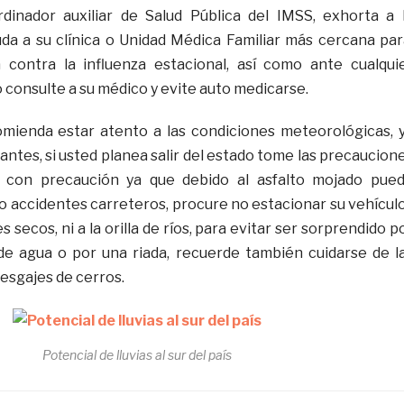
rdinador auxiliar de Salud Pública del IMSS, exhorta a 
da a su clínica o Unidad Médica Familiar más cercana pa
a contra la influenza estacional, así como ante cualqui
 consulte a su médico y evite auto medicarse.
omienda estar atento a las condiciones meteorológicas, 
ntes, si usted planea salir del estado tome las precaucion
e con precaución ya que debido al asfalto mojado pue
o accidentes carreteros, procure no estacionar su vehícul
 secos, ni a la orilla de ríos, para evitar ser sorprendido p
de agua o por una riada, recuerde también cuidarse de l
desgajes de cerros.
Potencial de lluvias al sur del país