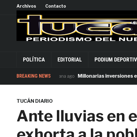
Archivos
Contacto
POLÍTICA
EDITORIAL
PODIUM DEPORTI
BREAKING NEWS
Millonarias inversiones en seg
1 semana ago
TUCÁN DIARIO
Ante lluvias en 
exhorta a la pob