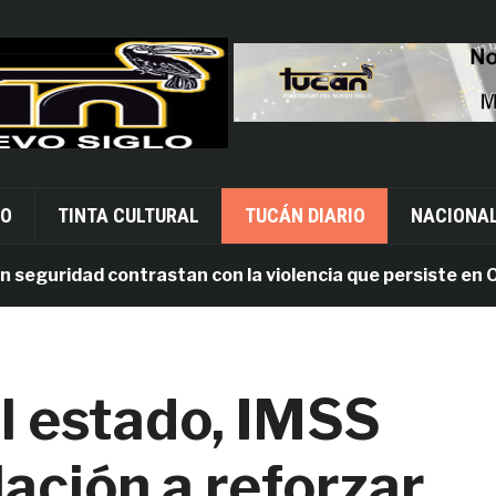
VO
TINTA CULTURAL
TUCÁN DIARIO
NACIONA
uridad contrastan con la violencia que persiste en Oaxac
el estado, IMSS
lación a reforzar