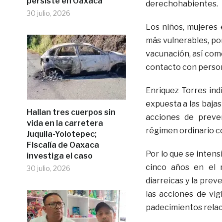
persiste en Oaxaca
derechohabientes.
30 julio, 2026
Los niños, mujeres
más vulnerables, p
vacunación, así com
contacto con person
Enriquez Torres indi
expuesta a las baja
Hallan tres cuerpos sin
acciones de preve
vida en la carretera
régimen ordinario c
Juquila-Yolotepec;
Fiscalía de Oaxaca
Por lo que se intens
investiga el caso
cinco años en el 
30 julio, 2026
diarreicas y la prev
las acciones de vig
padecimientos relac