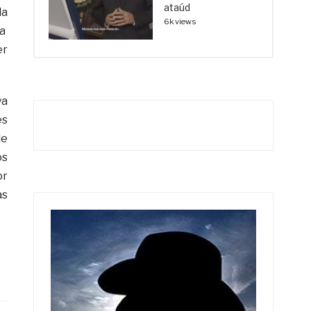
ataúd
la
6k views
ra
er
ya
es
de
os
or
as