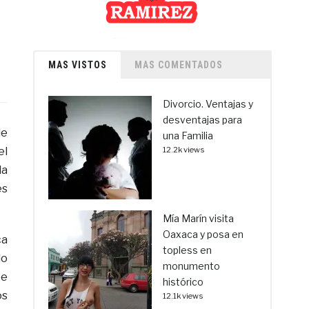
MAS VISTOS
MAS COMENTADOS
Divorcio. Ventajas y
desventajas para
de
una Familia
el
12.2k views
la
es
Mía Marín visita
Oaxaca y posa en
ca
topless en
lo
monumento
te
histórico
os
12.1k views