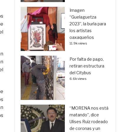
Imagen
os
“Guelaguetza
de
2023”, la burla para
los artistas
el
oaxaqueños
11.9k views
ón
Por falta de pago,
an
retiran estructura
el
del Citybus
6.6k views
de
es
an
“MORENA nos está
matando”, dice
os
Ulises Ruiz rodeado
de coronas y un