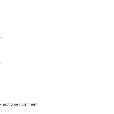
*
*
he next time I comment.