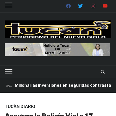
Millonarias inversiones en seguridad contrastan con 
ago
TUCÁN DIARIO
Asegura la Policía Vial a 17