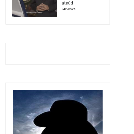
ataúd
6k views