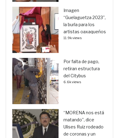
Imagen
“Guelaguetza 2023”,
la burla para los
artistas oaxaqueños
11.9k views
Por falta de pago,
retiran estructura
del Citybus
6.6k views
“MORENA nos está
matando”, dice
Ulises Ruiz rodeado
de coronas y un