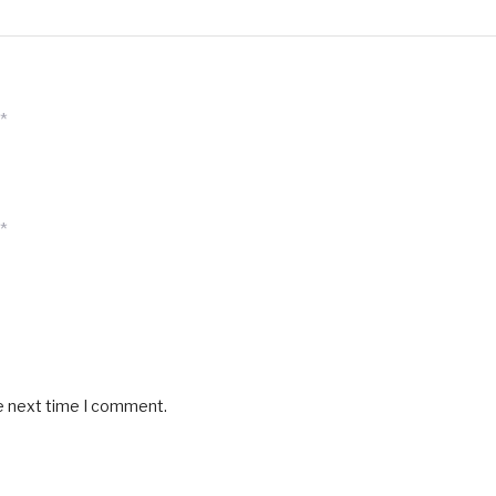
*
*
he next time I comment.