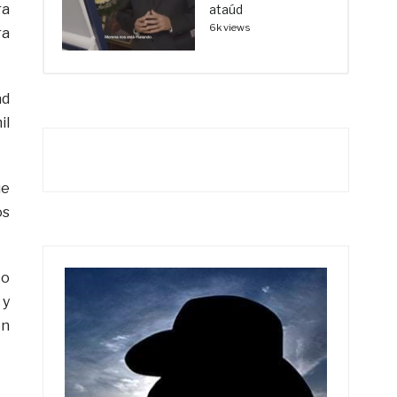
ra
ataúd
6k views
ra
ad
il
ue
os
to
 y
en