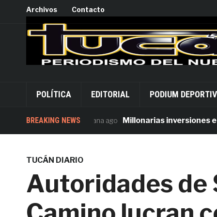
Archivos
Contacto
POLÍTICA
EDITORIAL
PODIUM DEPORTI
BREAKING NEWS
Millonarias inversiones en seg
1 semana ago
TUCÁN DIARIO
Autoridades de 
Camino lucran co