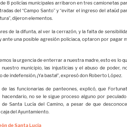
 de 8 policías municipales arribaron en tres camionetas pa
tradas del “Campo Santo” y “evitar el ingreso del ataúd pa
ltura”, dijeron elementos.
es de la difunta, al ver la cerrazón, y la falta de sensibilid
 y ante una posible agresión policiaca, optaron por pagar m
nemos la urgencia de enterrar a nuestra madre, esto es lo q
 nuestro municipio, las injusticias y el abuso de poder, n
 de indefensión, ¡Ya basta!”, expresó don Roberto López.
 de las funcionarias de panteones, explicó, que Fortuna
 hacendario, no se le sigue proceso alguno por peculado
o de Santa Lucía del Camino, a pesar de que desconoc
a caja del Ayuntamiento.