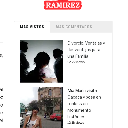
MAS VISTOS
MAS COMENTADOS
Divorcio. Ventajas y
desventajas para
a,
una Familia
12.2k views
al
Mía Marín visita
ez
Oaxaca y posa en
topless en
to
monumento
ue
histórico
el
12.1k views