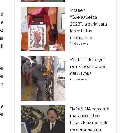
Imagen
ía
“Guelaguetza
de
2023”, la burla para
ez
los artistas
oaxaqueños
as
11.9k views
il
Por falta de pago,
retiran estructura
os
del Citybus
os
6.6k views
en
ue
“MORENA nos está
es
matando”, dice
Ulises Ruiz rodeado
de coronas y un