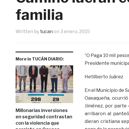
familia
Written by
tucan
on
3 enero, 2015
“O Paga 10 mil pesos,
More in TUCÁN DIARIO:
Presidente municipal
Hetilberto Juárez
En el Municipio de S
Oaxaqueña, ocurrió 
Jiménez, por parte 
Millonarias inversiones
arribaron al panteó
en seguridad contrastan
dieran cristiana se
con la violencia que