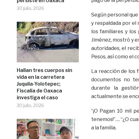
pago de la perpetuid
persiste en Oaxaca
30 julio, 2026
Según personal que ar
y respaldada por el
los familiares y los
Jiménez, mostró y e
autoridades, el rec
Pesos, así como el 
Hallan tres cuerpos sin
La reacción de los 
vida en la carretera
documentos no ten
Juquila-Yolotepec;
durante la gestió
Fiscalía de Oaxaca
actualmente se encue
investiga el caso
30 julio, 2026
“¡O Pagan 10 mil pe
tenemos!”…. “¿O cuan
a la familia.