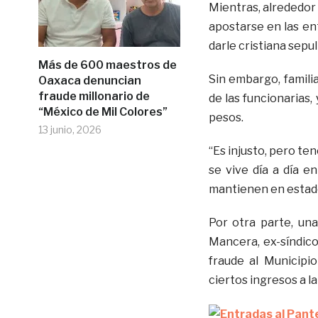
Mientras, alrededor
apostarse en las en
darle cristiana sepu
Más de 600 maestros de
Sin embargo, familiar
Oaxaca denuncian
fraude millonario de
de las funcionarias,
“México de Mil Colores”
pesos.
13 junio, 2026
“Es injusto, pero te
se vive día a día en
mantienen en estado
Por otra parte, una
Mancera, ex-síndico
fraude al Municipi
ciertos ingresos a l