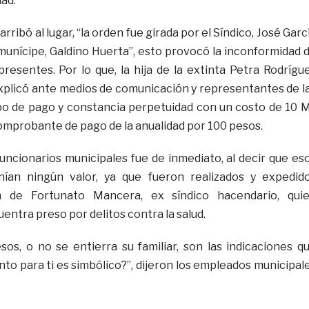
ad.
ribó al lugar, “la orden fue girada por el Síndico, José Garc
 munícipe, Galdino Huerta”, esto provocó la inconformidad 
 presentes. Por lo que, la hija de la extinta Petra Rodrígu
xplicó ante medios de comunicación y representantes de l
ibo de pago y constancia perpetuidad con un costo de 10 M
comprobante de pago de la anualidad por 100 pesos.
funcionarios municipales fue de inmediato, al decir que es
ían ningún valor, ya que fueron realizados y expedid
n de Fortunato Mancera, ex síndico hacendario, qui
ntra preso por delitos contra la salud.
sos, o no se entierra su familiar, son las indicaciones q
to para ti es simbólico?”, dijeron los empleados municipal