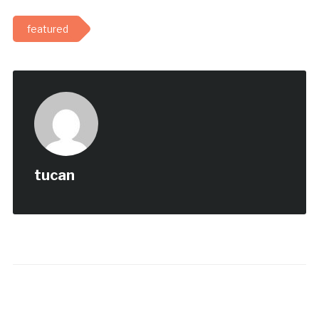
featured
tucan