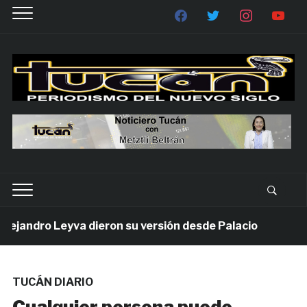
andro Leyva dieron su versión desde Palacio
7 días
TUCÁN DIARIO
Cualquier persona puede