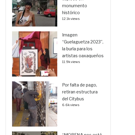
monumento
histórico
12.1k views
Imagen
“Guelaguetza 2023”,
la burla para los
artistas oaxaqueños
11.9k views
Por falta de pago,
retiran estructura
del Citybus
6.6k views
“MORENA nos está