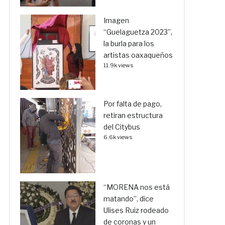
Imagen
“Guelaguetza 2023”,
la burla para los
artistas oaxaqueños
11.9k views
Por falta de pago,
retiran estructura
del Citybus
6.6k views
“MORENA nos está
matando”, dice
Ulises Ruiz rodeado
de coronas y un