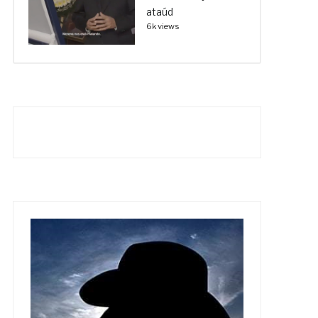
ataúd
6k views