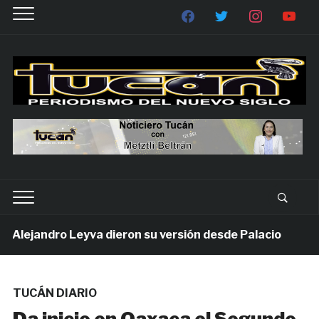
lejandro Leyva dieron su versión desde Palacio
1 s
TUCÁN DIARIO
Da inicio en Oaxaca el Segundo