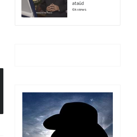
ataúd
6k views