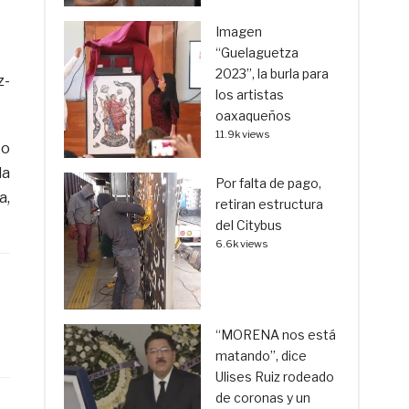
Imagen
“Guelaguetza
2023”, la burla para
z-
los artistas
oaxaqueños
11.9k views
co
la
Por falta de pago,
a,
retiran estructura
del Citybus
6.6k views
“MORENA nos está
matando”, dice
Ulises Ruiz rodeado
de coronas y un