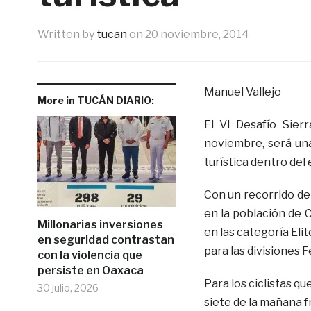
Written by
tucan
on
20 noviembre, 2014
Manuel Vallejo
More in TUCÁN DIARIO:
El VI Desafío Sier
noviembre, será un
turística dentro del
Con un recorrido de
en la población de C
Millonarias inversiones
en las categoría Eli
en seguridad contrastan
para las divisiones 
con la violencia que
persiste en Oaxaca
Para los ciclistas qu
30 julio, 2026
siete de la mañana f