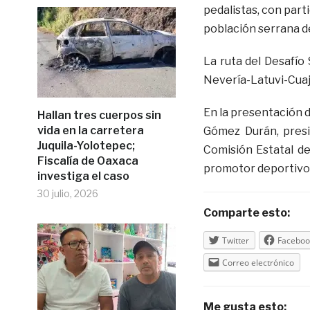
pedalistas, con parti
población serrana d
La ruta del Desafío
Nevería-Latuvi-Cua
En la presentación d
Hallan tres cuerpos sin
vida en la carretera
Gómez Durán, presi
Juquila-Yolotepec;
Comisión Estatal de
Fiscalía de Oaxaca
promotor deportivo
investiga el caso
30 julio, 2026
Comparte esto:
Twitter
Faceboo
Correo electrónico
Me gusta esto: