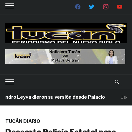
dro Leyva dieron su versión desde Palacio
1 semana
TUCÁN DIARIO
Descarta Policía Estatal paro