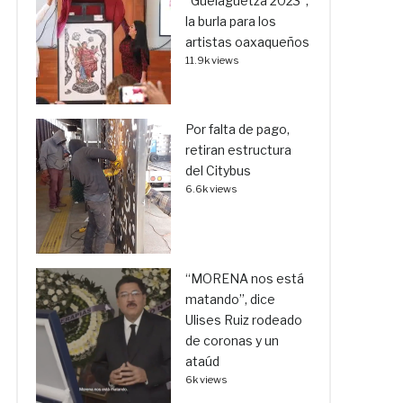
“Guelaguetza 2023”,
la burla para los
artistas oaxaqueños
11.9k views
Por falta de pago,
retiran estructura
del Citybus
6.6k views
“MORENA nos está
matando”, dice
Ulises Ruiz rodeado
de coronas y un
ataúd
6k views