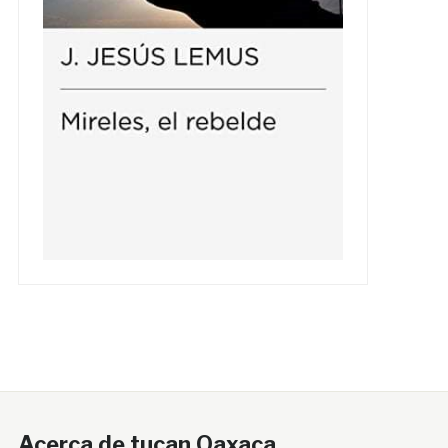
Acerca de tucan Oaxaca