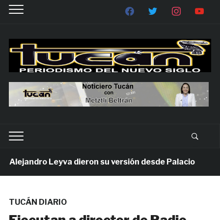
lejandro Leyva dieron su versión desde Palacio
1 
TUCÁN DIARIO
Ejecutan a director de Radio