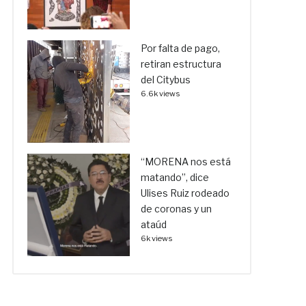
Por falta de pago,
retiran estructura
del Citybus
6.6k views
“MORENA nos está
matando”, dice
Ulises Ruiz rodeado
de coronas y un
ataúd
6k views