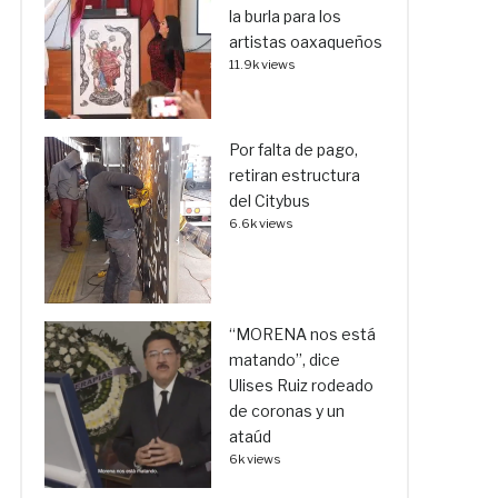
la burla para los
artistas oaxaqueños
11.9k views
Por falta de pago,
retiran estructura
del Citybus
6.6k views
“MORENA nos está
matando”, dice
Ulises Ruiz rodeado
de coronas y un
ataúd
6k views