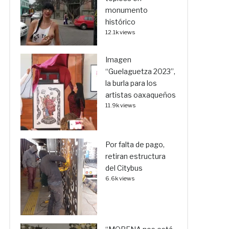
monumento
histórico
12.1k views
Imagen
“Guelaguetza 2023”,
la burla para los
artistas oaxaqueños
11.9k views
Por falta de pago,
retiran estructura
del Citybus
6.6k views