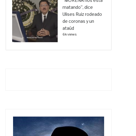
“MORENA nos está
matando”, dice
Ulises Ruiz rodeado
de coronas y un
ataúd
6k views