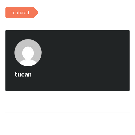
featured
tucan