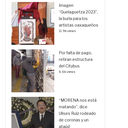
Imagen
“Guelaguetza 2023”,
la burla para los
artistas oaxaqueños
11.9k views
Por falta de pago,
retiran estructura
del Citybus
6.6k views
“MORENA nos está
matando”, dice
Ulises Ruiz rodeado
de coronas y un
ataúd