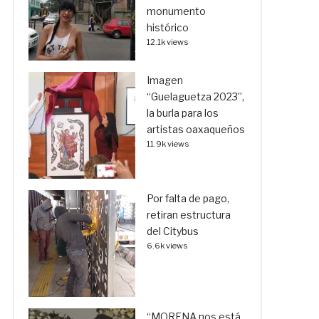
monumento
histórico
12.1k views
Imagen
“Guelaguetza 2023”,
la burla para los
artistas oaxaqueños
11.9k views
Por falta de pago,
retiran estructura
del Citybus
6.6k views
“MORENA nos está