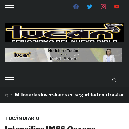
Millonarias inversiones en seguridad contrastan con l
ago
TUCÁN DIARIO
Intensifica IMSS Oaxaca