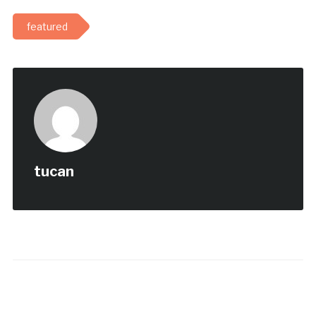
featured
tucan