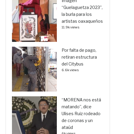
Imagen
“Guelaguetza 2023”,
la burla para los
artistas oaxaqueños
11.9k views
Por falta de pago,
retiran estructura
del Citybus
6.6k views
“MORENA nos está
matando”, dice
Ulises Ruiz rodeado
de coronas y un
ataúd
6k views