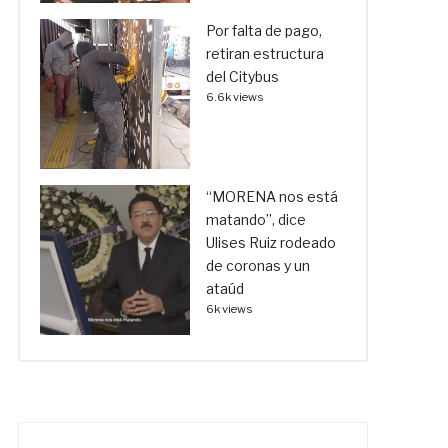
Por falta de pago,
retiran estructura
del Citybus
6.6k views
“MORENA nos está
matando”, dice
Ulises Ruiz rodeado
de coronas y un
ataúd
6k views