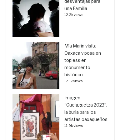
desventajas para
una Familia
12.2k views
Mía Marín visita
Oaxaca y posa en
topless en
monumento
histórico
12.1k views
Imagen
“Guelaguetza 2023”,
la burla para los
artistas oaxaqueños
11.9k views