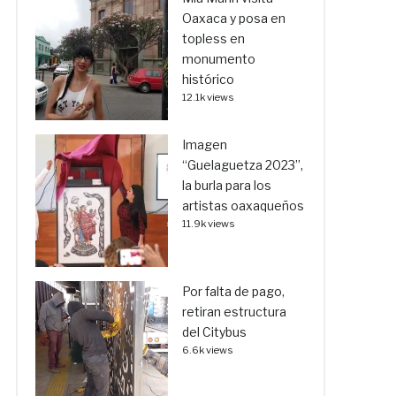
Oaxaca y posa en
topless en
monumento
histórico
12.1k views
Imagen
“Guelaguetza 2023”,
la burla para los
artistas oaxaqueños
11.9k views
Por falta de pago,
retiran estructura
del Citybus
6.6k views