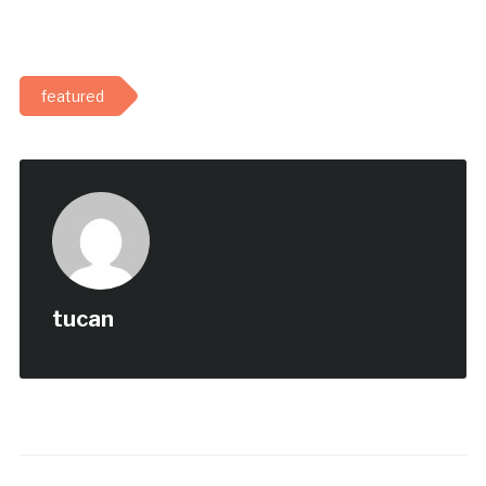
featured
tucan