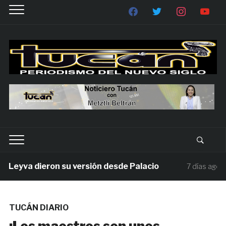
yva dieron su versión desde Palacio
Mill
7 días ago
TUCÁN DIARIO
¡Los maestros son unos