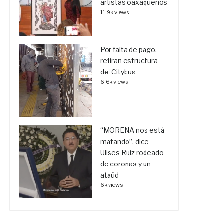
artistas oaxaqueños
11.9k views
Por falta de pago,
retiran estructura
del Citybus
6.6k views
“MORENA nos está
matando”, dice
Ulises Ruiz rodeado
de coronas y un
ataúd
6k views