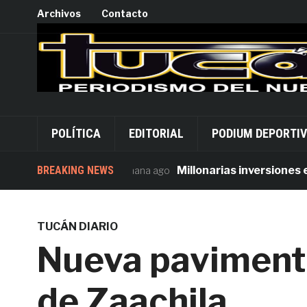
Archivos
Contacto
POLÍTICA
EDITORIAL
PODIUM DEPORTI
BREAKING NEWS
Millonarias inversiones en se
1 semana ago
TUCÁN DIARIO
Nueva pavimenta
de Zaachila