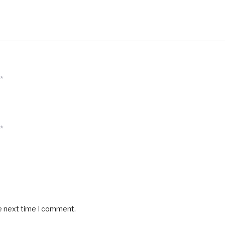
*
*
he next time I comment.