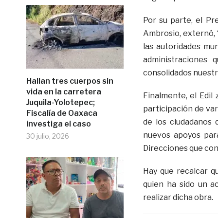
Por su parte, el Pr
Ambrosio, externó, 
las autoridades mu
administraciones
consolidados nuestr
Hallan tres cuerpos sin
vida en la carretera
Finalmente, el Edil 
Juquila-Yolotepec;
participación de va
Fiscalía de Oaxaca
de los ciudadanos 
investiga el caso
nuevos apoyos para
30 julio, 2026
Direcciones que co
Hay que recalcar qu
quien ha sido un a
realizar dicha obra.