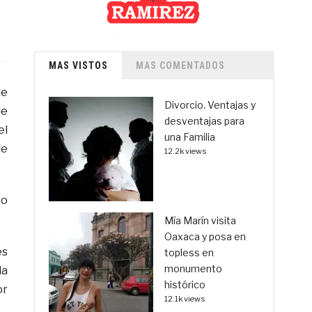
MAS VISTOS
MAS COMENTADOS
de
Divorcio. Ventajas y
de
desventajas para
el
una Familia
de
12.2k views
co
Mía Marín visita
Oaxaca y posa en
es
topless en
monumento
la
histórico
or
12.1k views