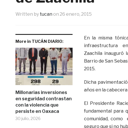
Written by
tucan
on
26 enero, 2015
En la misma tónic
More in TUCÁN DIARIO:
infraestructura en
Zaachila inauguró 
Barrio de San Sebast
2015.
Dicha pavimentación
años en la cabecera 
Millonarias inversiones
en seguridad contrastan
El Presidente Raci
con la violencia que
fundamental para q
persiste en Oaxaca
30 julio, 2026
comunidad, como es
seguro que si no hubi