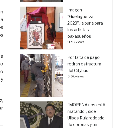
Imagen
ón
“Guelaguetza
 a
2023”, la burla para
es
los artistas
os
oaxaqueños
11.9k views
la
Por falta de pago,
no
retiran estructura
del Citybus
do
6.6k views
 y
z,
“MORENA nos está
er
matando”, dice
Ulises Ruiz rodeado
de coronas y un