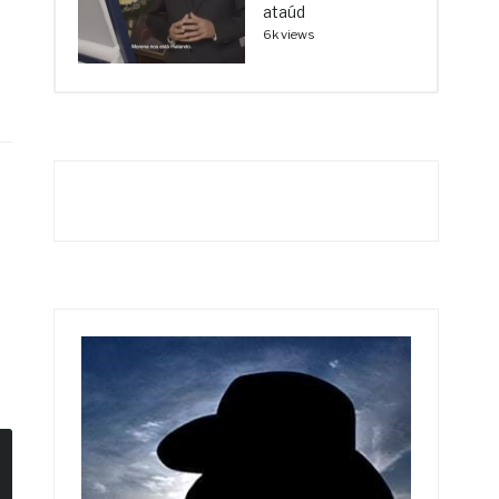
ataúd
6k views